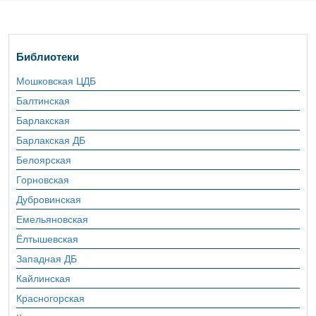
Библиотеки
Мошковская ЦДБ
Балтинская
Барлакская
Барлакская ДБ
Белоярская
Горновская
Дубровинская
Емельяновская
Ёлтышевская
Западная ДБ
Кайлинская
Красногорская