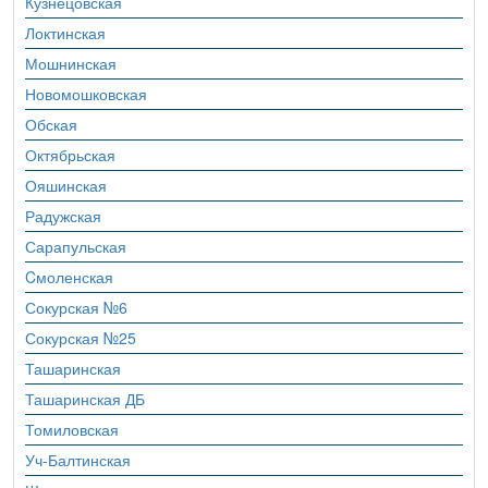
Кузнецовская
Локтинская
Мошнинская
Новомошковская
Обская
Октябрьская
Ояшинская
Радужская
Сарапульская
Cмоленская
Сокурская №6
Сокурская №25
Ташаринская
Ташаринская ДБ
Томиловская
Уч-Балтинская