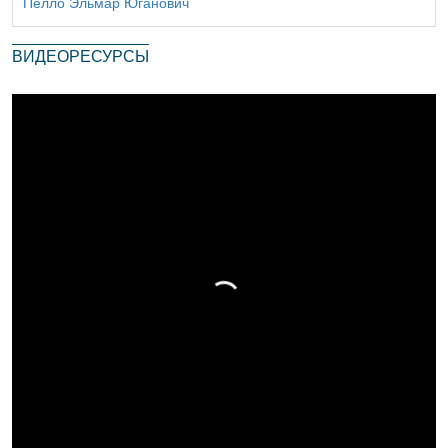
Пелло Эльмар Юганович
ВИДЕОРЕСУРСЫ