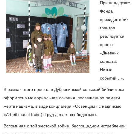
При поддержке
Фонда
президентских
грантов
реализуется
проект
«Дневник
солдата.
Нитью
событий…».
В рамках этого проекта в Дубровинской сельской библиотеке
оформлена мемориальная локация, посвященная памяти
жертв нацизма, в виде концлагеря «Освенцим» с надписью
«Arbeit macnt frei» («Труд делает свободным»).
Вспоминая о той жестокой войне, беспощадном истреблении
людей: дошкольники вместе с воспитателем принесли к