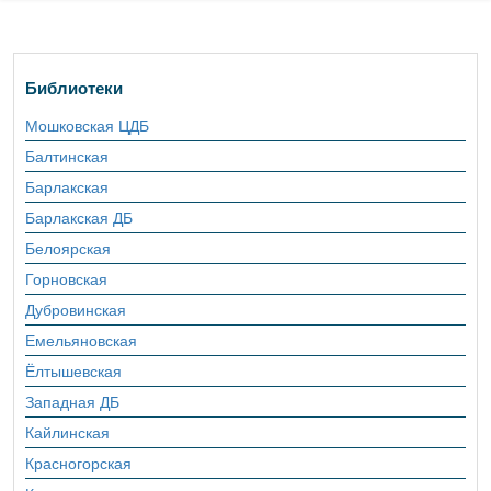
Библиотеки
Мошковская ЦДБ
Балтинская
Барлакская
Барлакская ДБ
Белоярская
Горновская
Дубровинская
Емельяновская
Ёлтышевская
Западная ДБ
Кайлинская
Красногорская