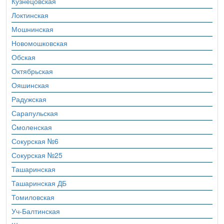
Кузнецовская
Локтинская
Мошнинская
Новомошковская
Обская
Октябрьская
Ояшинская
Радужская
Сарапульская
Cмоленская
Сокурская №6
Сокурская №25
Ташаринская
Ташаринская ДБ
Томиловская
Уч-Балтинская