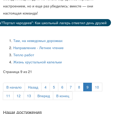
настроением, но и еще раз убедились: вместе — они
настоящая команда!
а"Портал чародеев": Как школьный лагерь отметил день друзей
Там, на неведомых дорожках
Направление - Летнее чтение
Тепло работ
Жизнь хрустальной капельки
Страница 9 из 21
В начало
Назад
4
5
6
7
8
9
10
11
12
13
Вперед
В конец
Наши достижения