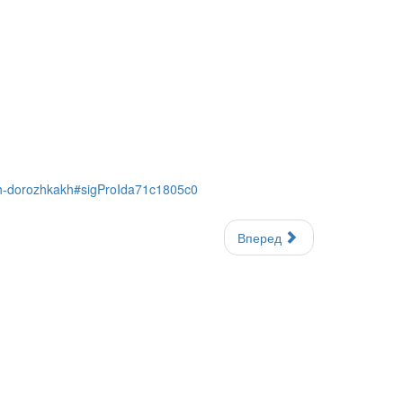
kh-dorozhkakh#sigProIda71c1805c0
Вперед