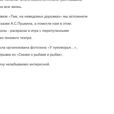
на всю жизнь.
квизе «Там, на неведомых дорожках» мы вспомнили
азки А.С.Пушкина, а помогли нам в этом:
злы - раскраски и игра с перепутанными
з теневого театра.
ыла организована фотозона «У лукоморья…»,
рывка из «Сказки о рыбаке и рыбки».
речу незабываемо интересной.