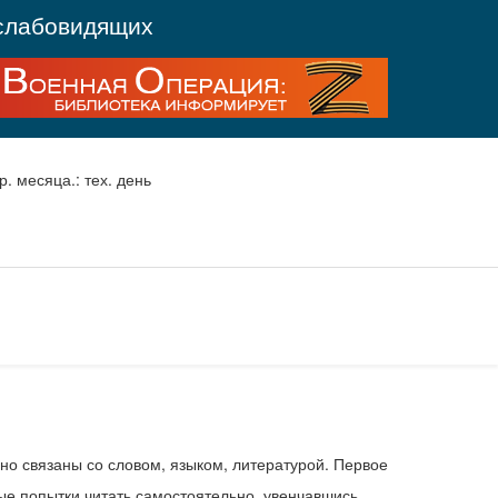
слабовидящих
р. месяца.: тех. день
но связаны со словом, языком, литературой. Первое
вые попытки читать самостоятельно, увенчавшись