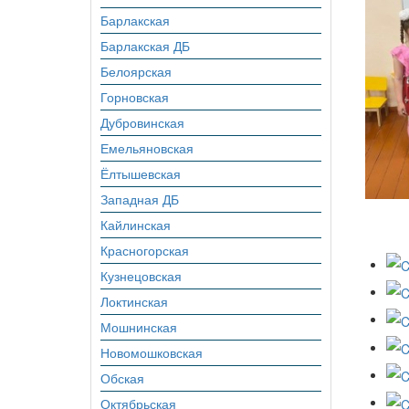
Барлакская
Барлакская ДБ
Белоярская
Горновская
Дубровинская
Емельяновская
Ёлтышевская
Западная ДБ
Кайлинская
Красногорская
Кузнецовская
Локтинская
Мошнинская
Новомошковская
Обская
Октябрьская